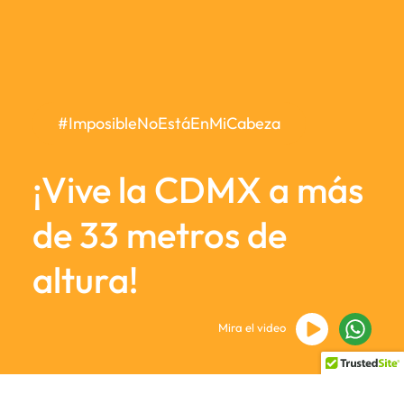
#ImposibleNoEstáEnMiCabeza
¡Vive la CDMX a más
de 33 metros de
altura!
Mira el video